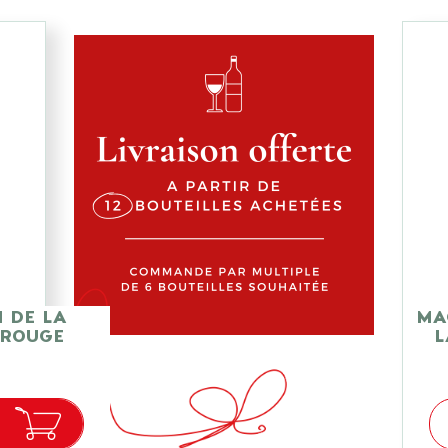
 DE LA
MA
 ROUGE
L