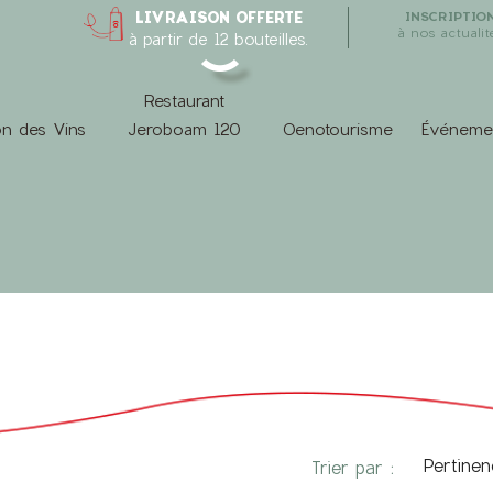
LIVRAISON OFFERTE
INSCRIPTIO
à nos actualit
à partir de 12 bouteilles.
Restaurant
n des Vins
Jeroboam 120
Oenotourisme
Événeme
Pertinen
Trier par :