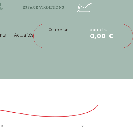
N
ESPACE VIGNERONS
és
0 articles
Connexion
nts
Actualités
0,00 €
ce
