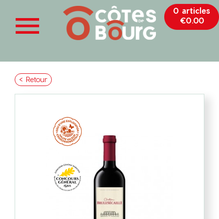
0 articles

€0.00
< Retour