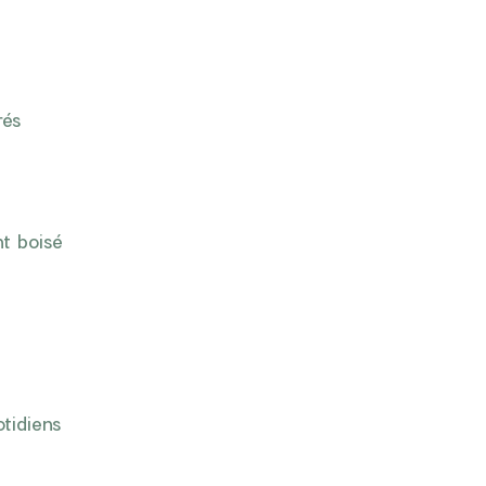
rés
t boisé
otidiens