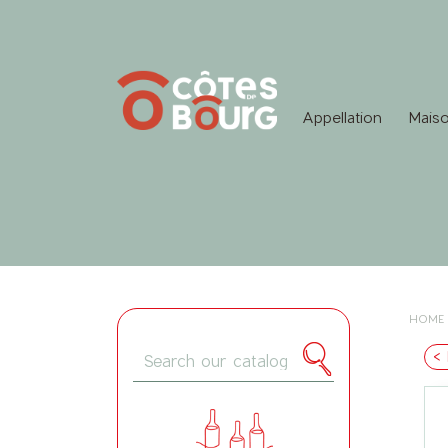
Appellation
Maiso
HOME
< 