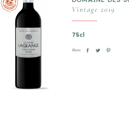
Vintage 2019
75cl
Share