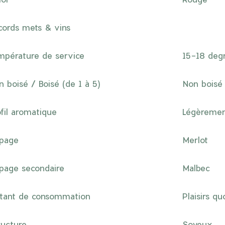
cords mets & vins
mpérature de service
15-18 deg
n boisé / Boisé (de 1 à 5)
Non boisé
ofil aromatique
Légèremen
page
Merlot
page secondaire
Malbec
stant de consommation
Plaisirs qu
ructure
Soyeux