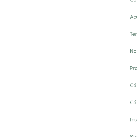
Ac
Te
No
Pr
Cé
Cé
In
St