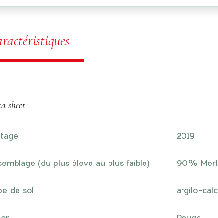
ractéristiques
a sheet
ntage
2019
semblage (du plus élevé au plus faible)
90% Merl
pe de sol
argilo-calc
lor
Rouge