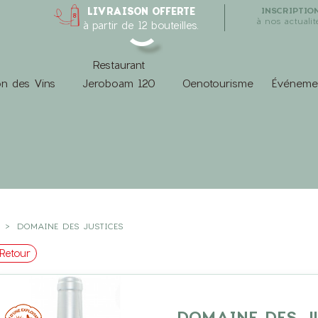
LIVRAISON OFFERTE
INSCRIPTIO
à nos actualit
à partir de 12 bouteilles.
Restaurant
n des Vins
Jeroboam 120
Oenotourisme
Événeme
DOMAINE DES JUSTICES
Retour
DOMAINE DES J