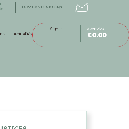
N
ESPACE VIGNERONS
és
0 articles
Sign in
nts
Actualités
€0.00
USTICES