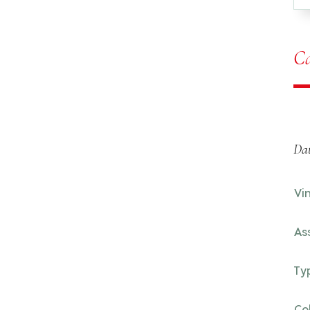
Ca
Dat
Vi
As
Ty
Co