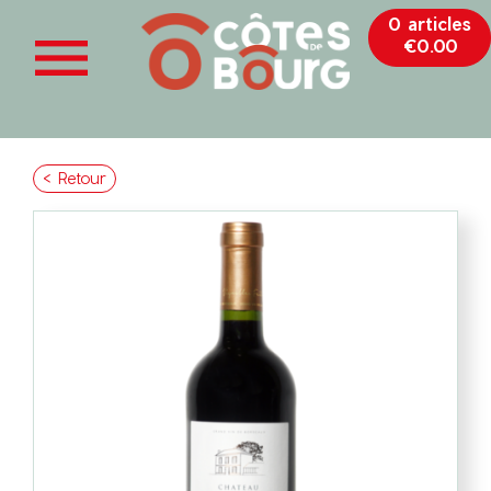
0 articles

€0.00
< Retour