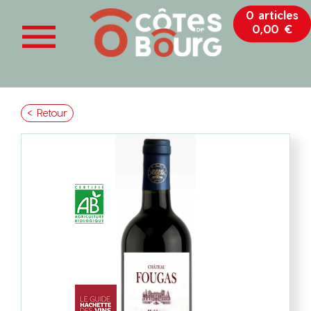
0 articles

0,00 €
< Retour