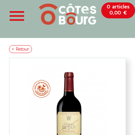
0 articles

0,00 €
< Retour