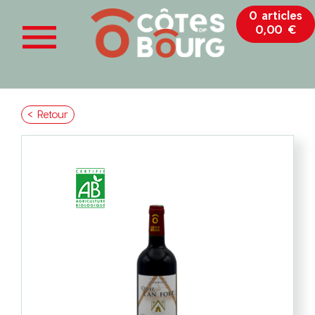
0 articles

0,00 €
< Retour